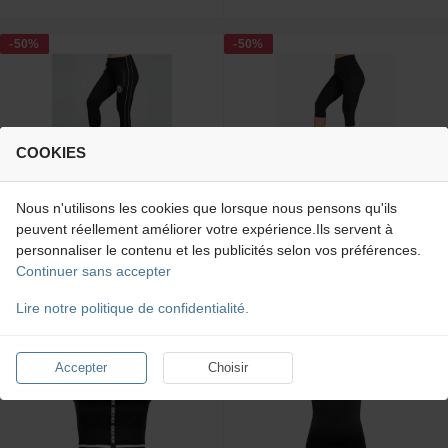
-50%
-50%
COOKIES
Montana Track Pants
Monroe Cropped Leggings
Nous n'utilisons les cookies que lorsque nous pensons qu'ils
Gorilla Wear
Gorilla Wear
peuvent réellement améliorer votre expérience.Ils servent à
personnaliser le contenu et les publicités selon vos préférences.
Continuer sans accepter
24,95 €
19,95 €
49,90 €
39,90 €
Lire notre politique de confidentialité.
-50%
-50%
Accepter
Choisir