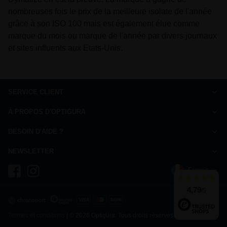
nombreuses fois le prix de la meilleure isolate de l'année
grâce à son ISO 100 mais est également élue comme
marque du mois ou marque de l'année par divers journaux
et sites influents aux Etats-Unis.
SERVICE CLIENT
Comment commander
À PROPOS D'OPTIGURA
FAQ
Charte de qualité
Paiement
BESOIN D'AIDE ?
Qui sommes-nous ?
Livraison
Nous répondons à vos questions
Ils parlent de nous
NEWSLETTER
Droit de rétractation
du Lundi au Vendredi de 10h à 13h et de 14h à 17h
Mentions légales
Inscrivez-vous à la newsletter et recevez 10% de réduction
Charte de confidentialité
France
+33 9 73 72 96 49
coût d'un appel local
Témoignages
Suivi de commande
Je m'inscris
4,79
/5
Cookies
Termes et conditions
| © 2026 Optigura. Tous droits réservés.