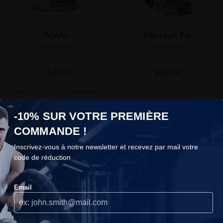
BCAAs
Elite Layer Bar
Dymatize
Dymatize
19,99 €
39,99 €
-10% SUR VOTRE PREMIÈRE
COMMANDE !
Inscrivez-vous à notre newsletter et recevez par mail votre
code de réduction
COOKIES
Glutamine Micronized
BCAA 2200
Email
Dymatize
Dymatize
Nous n'utilisons les cookies que lorsque nous pensons qu'ils
peuvent réellement améliorer votre expérience.Ils servent à
29,99 €
29,99 €
personnaliser le contenu et les publicités selon vos préférences.