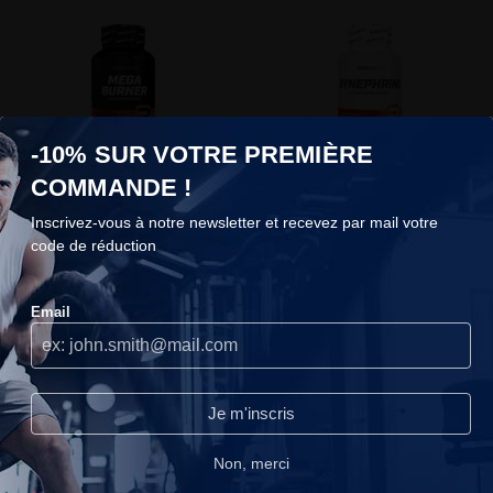
-10% SUR VOTRE PREMIÈRE
Mega Burner
Synephrine
COMMANDE !
BioTech USA
BioTech USA
Inscrivez-vous à notre newsletter et recevez par mail votre
code de réduction
24,90 €
18,90 €
COOKIES
Email
Nous n'utilisons les cookies que lorsque nous pensons qu'ils
peuvent réellement améliorer votre expérience.Ils servent à
personnaliser le contenu et les publicités selon vos préférences.
Continuer sans accepter
Je m'inscris
Lire notre politique de confidentialité.
Non, merci