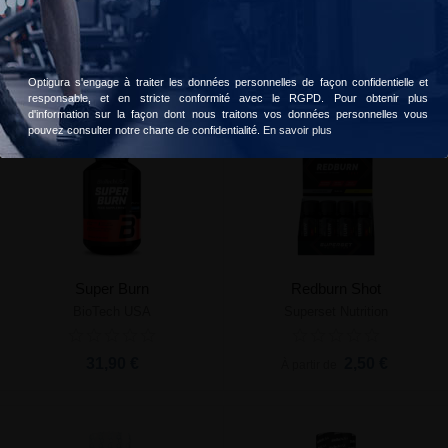
CLA
Minceur 3 en 1
Accepter
Choisir
MyProtein
Nutraclear
11,90 €
24,90 €
À partir de
Optigura s'engage à traiter les données personnelles de façon confidentielle et
responsable, et en stricte conformité avec le RGPD. Pour obtenir plus
d'information sur la façon dont nous traitons vos données personnelles vous
pouvez consulter notre charte de confidentialité.
En savoir plus
Super Burn
Redburn Shot
BioTech USA
Superset Nutrition
31,90 €
2,50 €
À partir de