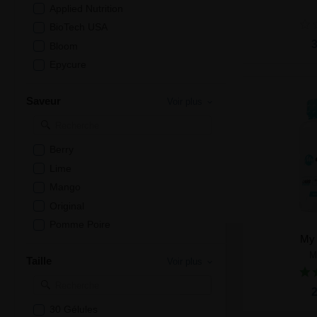
Applied Nutrition
BioTech USA
Ajou
3
Bloom
Epycure
Eric Favre
Saveur
Voir plus
Greenwhey
MyMuscle
MyProtein
Berry
Natura Force
Lime
Novoma
Mango
Nutraclear
Original
Nutri+
Pomme Poire
Nutrielement
My
Saveur neutre
Olimp Sport Nutrition
M
Taille
Voir plus
Strawberry Kiwi
Optigura
Ajou
ProSupps
2
Pronutrition
30 Gélules