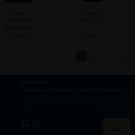
Omega 3
Oméga 3
Applied Nutrition
Natura Force
Ajouter au panier
Ajouter au panier
19,99 €
22,90 €
1
2
3
NEWSLETTER
Inscrivez-vous à la newsletter et recevez 10% de réduction
Je m'inscris
France
4,79
/5