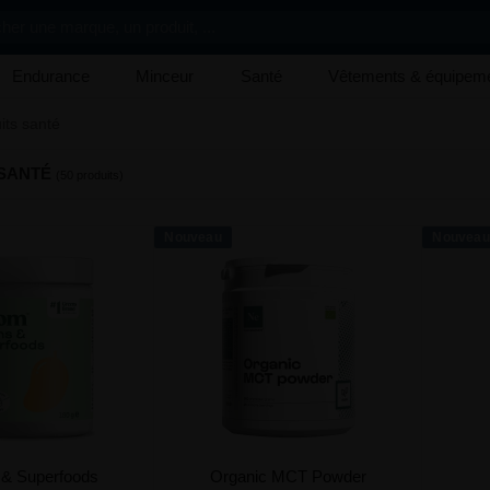
her une marque, un produit, ...
Endurance
Minceur
Santé
Vêtements & équipem
its santé
SANTÉ
(50 produits)
Nouveau
Nouveau
& Superfoods
Organic MCT Powder