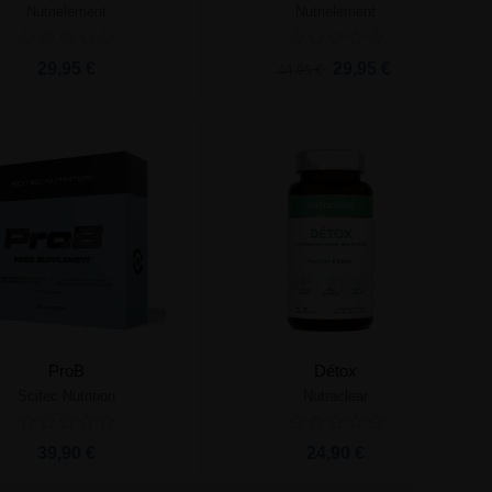
Nutrielement
Nutrielement
Ajouter au panier
Ajouter au panier
29,95 €
29,95 €
44,95 €
ProB
Détox
Scitec Nutrition
Nutraclear
Ajouter au panier
Ajouter au panier
39,90 €
24,90 €