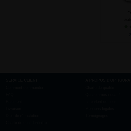
O
Scit
Ajou
2
SERVICE CLIENT
À PROPOS D'OPTIGURA
Comment commander
Charte de qualité
FAQ
Qui sommes-nous ?
Paiement
Ils parlent de nous
Livraison
Mentions légales
Droit de rétractation
Témoignages
Charte de confidentialité