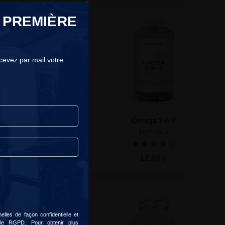
 PREMIÈRE
ecevez par mail votre
Probiotic
Omega 3-6-9
Applied Nutrition
MyProtein
Ajouter au panier
Ajouter au panier
22,99 €
12,99 €
lles de façon confidentielle et
 le RGPD. Pour obtenir plus