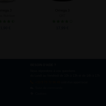
mega 3
Omega 3
ec Nutrition
QNT
ter au panier
Ajouter au panier
1,90 €
17,99 €
BESOIN D'AIDE ?
Nous répondons à vos questions
du Lundi au Vendredi de 10h à 13h et de 14h à 17h
+33 9 73 72 96 49
coût d'un appel local
Suivi de commande
Cookies