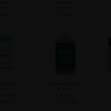
Bloom
Nutrielement
ter au panier
Ajouter au panier
6,95 €
29,95 €
 Omega 3
Essential Omega 3
yMuscle
MyProtein
ter au panier
Ajouter au panier
4,90 €
8,90 €
À partir de