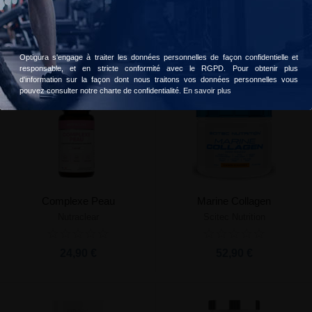
Hyaluronic & Collagen
Collagen
Accepter
Choisir
BioTech USA
BioTech USA
27,90 €
33,90 €
Optigura s'engage à traiter les données personnelles de façon confidentielle et
responsable, et en stricte conformité avec le RGPD. Pour obtenir plus
d'information sur la façon dont nous traitons vos données personnelles vous
pouvez consulter notre charte de confidentialité.
En savoir plus
Complexe Peau
Marine Collagen
Nutraclear
Scitec Nutrition
24,90 €
52,90 €