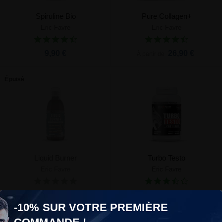
Spiruline Bio
Pure Collagen+
Eric Favre
Eric Favre
9,90 €
26,90 €
À partir de
Épuisé
Liquid Burner
Turbo Testo
Eric Favre
Eric Favre
15,90 €
24,90 €
-10% SUR VOTRE PREMIÈRE