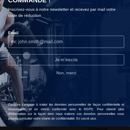
COMMANDE !
Inscrivez-vous à notre newsletter et recevez par mail votre
code de réduction
COOKIES
Email
Nous n'utilisons les cookies que lorsque nous pensons qu'ils
peuvent réellement améliorer votre expérience.Ils servent à
Vitamine B Max
Liv.OX® 60
personnaliser le contenu et les publicités selon vos préférences.
Eric Favre
Eric Favre
Continuer sans accepter
Je m'inscris
Lire notre politique de confidentialité.
15,90 €
16,90 €
Non, merci
Accepter
Choisir
Optigura s'engage à traiter les données personnelles de façon confidentielle et
responsable, et en stricte conformité avec le RGPD. Pour obtenir plus
d'information sur la façon dont nous traitons vos données personnelles vous
pouvez consulter notre charte de confidentialité.
En savoir plus
Chocotella
Veinaxyne