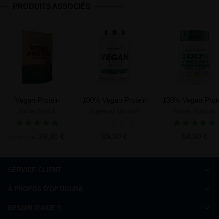
PRODUITS ASSOCIÉS
Vegan Protein
100% Vegan Protein
100% Vegan Prot
BioTech USA
Superset Nutrition
Scitec Nutrition
29,90 €
39,90 €
54,90 €
À partir de
SERVICE CLIENT
Comment commander
À PROPOS D'OPTIGURA
FAQ
Charte de qualité
Paiement
BESOIN D'AIDE ?
Qui sommes-nous ?
Livraison