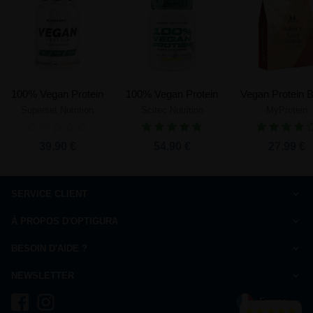
100% Vegan Protein
100% Vegan Protein
Vegan Protein 
Superset Nutrition
Scitec Nutrition
MyProtein
39,90 €
54,90 €
27,99 €
SERVICE CLIENT
Comment commander
À PROPOS D'OPTIGURA
FAQ
Charte de qualité
Paiement
BESOIN D'AIDE ?
Qui sommes-nous ?
Livraison
Nous répondons à vos questions
Ils parlent de nous
NEWSLETTER
Droit de rétractation
du Lundi au Vendredi de 10h à 13h et de 14h à 17h
Mentions légales
Inscrivez-vous à la newsletter et recevez 10% de réduction
Charte de confidentialité
France
+33 9 73 72 96 49
coût d'un appel local
Témoignages