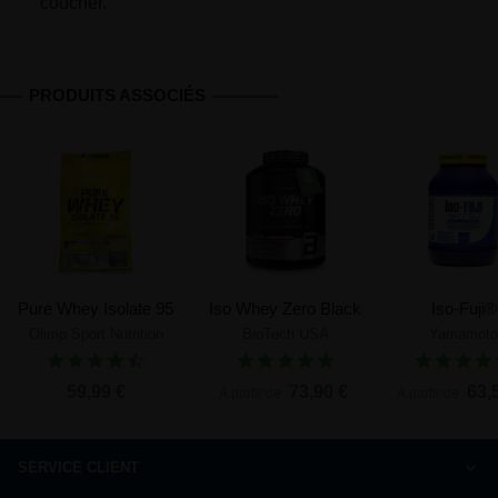
coucher.
PRODUITS ASSOCIÉS
Pure Whey Isolate 95
Iso Whey Zero Black
Iso-Fuji®
Olimp Sport Nutrition
BioTech USA
Yamamoto
59,99 €
73,90 €
63,
À partir de
À partir de
SERVICE CLIENT
Comment commander