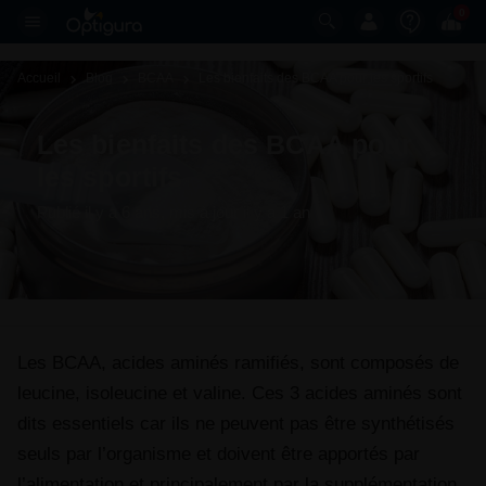
0
Accueil
Blog
BCAA
Les bienfaits des BCAA pour les sportifs 
Les bienfaits des BCAA pour
les sportifs
Publié il y a 6 ans
, mis à jour il y a 1 an
Les BCAA, acides aminés ramifiés, sont composés de
leucine, isoleucine et valine. Ces 3 acides aminés sont
dits essentiels car ils ne peuvent pas être synthétisés
seuls par l’organisme et doivent être apportés par
l’alimentation et principalement par la supplémentation.