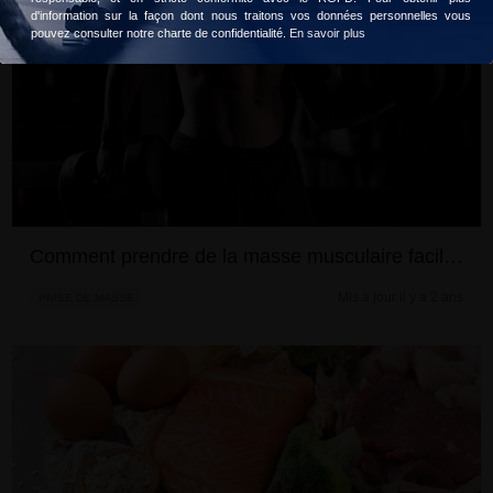
d'information sur la façon dont nous traitons vos données personnelles vous
pouvez consulter notre charte de confidentialité.
En savoir plus
Comment prendre de la masse musculaire facilement?
Mis à jour il y a 2 ans
PRISE DE MASSE