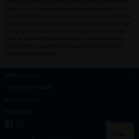
partie, avec celle sur l'alimentation afin de découvrir des
conseils sur la consommation adéquate de protéines, de
glucides et de graisses saines, ainsi que sur les différents
produits de nutrition sportives pour optimiser vos résultats.
Préparez-vous à découvrir des programmes sportifs de
prise de masse efficaces et adaptés à votre niveau et à
vos objectifs. Vous n'êtes qu'à un pas de réaliser votre
transformation physique !
SERVICE CLIENT
Comment commander
À PROPOS D'OPTIGURA
FAQ
Charte de qualité
Paiement
BESOIN D'AIDE ?
Qui sommes-nous ?
Livraison
Nous répondons à vos questions
Ils parlent de nous
NEWSLETTER
Droit de rétractation
du Lundi au Vendredi de 10h à 13h et de 14h à 17h
Mentions légales
Inscrivez-vous à la newsletter et recevez 10% de réduction
Charte de confidentialité
France
+33 9 73 72 96 49
coût d'un appel local
Témoignages
Suivi de commande
Je m'inscris
4,79
/5
Cookies