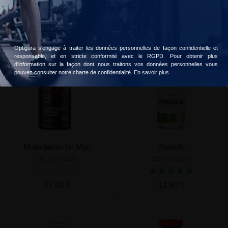
Vitamine C 500
Vitamin C 1000
Accepter
Choisir
BioTech USA
BioTech USA
16,90 €
8,90 €
À partir de
Optigura s'engage à traiter les données personnelles de façon confidentielle et
responsable, et en stricte conformité avec le RGPD. Pour obtenir plus
d'information sur la façon dont nous traitons vos données personnelles vous
pouvez consulter notre charte de confidentialité.
En savoir plus
Multivitamin for Men
Vitabolic
BioTech USA
BioTech USA
27,90 €
12,90 €