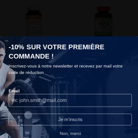
-10% SUR VOTRE PREMIÈRE
Vitamine D3
Vitamina C 1000
COMMANDE !
Nutraclear
Pronutrition
Inscrivez-vous à notre newsletter et recevez par mail votre
code de réduction
16,90 €
16,90 €
COOKIES
Email
Nous n'utilisons les cookies que lorsque nous pensons qu'ils
peuvent réellement améliorer votre expérience.Ils servent à
personnaliser le contenu et les publicités selon vos préférences.
Continuer sans accepter
Je m'inscris
Lire notre politique de confidentialité.
Non, merci