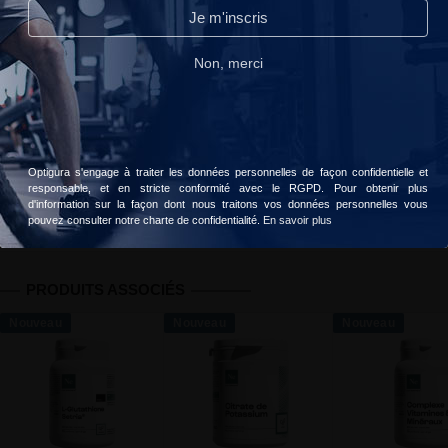
Continuer sans accepter
Je m'inscris
99 personnes ont acheté ce produit
Lire notre politique de confidentialité.
Non, merci
Livraison gratuite dès 49 € d'achats
Accepter
Choisir
Votre commande sera livrée le
mardi, 11 août
Optigura s'engage à traiter les données personnelles de façon confidentielle et
responsable, et en stricte conformité avec le RGPD. Pour obtenir plus
Informations
Avis client
Valeurs nutritionnelles
d'information sur la façon dont nous traitons vos données personnelles vous
pouvez consulter notre charte de confidentialité.
En savoir plus
PRODUITS ASSOCIÉS
Nouveau
Nouveau
Nouveau