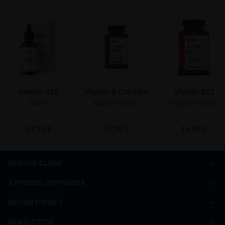
Vitamin B12
Vitamin B Complex
Vitamin B12
Nutri+
Applied Nutrition
Applied Nutrition
14,99 €
15,99 €
15,99 €
SERVICE CLIENT
Comment commander
À PROPOS D'OPTIGURA
FAQ
Charte de qualité
Paiement
BESOIN D'AIDE ?
Qui sommes-nous ?
Livraison
Nous répondons à vos questions
Ils parlent de nous
NEWSLETTER
Droit de rétractation