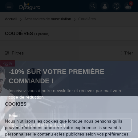
0
Accueil
Accessoires de musculation
Coudières 
COUDIÈRES
(1 produit)
Filtres
Trier
-50%
-10% SUR VOTRE PREMIÈRE
COMMANDE !
Inscrivez-vous à notre newsletter et recevez par mail votre
code de réduction
COOKIES
Arm Sleeves (la paire)
Email
Climaqx
Nous n'utilisons les cookies que lorsque nous pensons qu'ils
peuvent réellement améliorer votre expérience.Ils servent à
personnaliser le contenu et les publicités selon vos préférences.
17,45 €
34,90 €