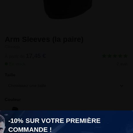
Arm Sleeves (la paire)
Climaqx
17,45 €
À partir de
En stock
2 avis
Taille
Choisissez une taille
Couleur
-10% SUR VOTRE PREMIÈRE
COMMANDE !