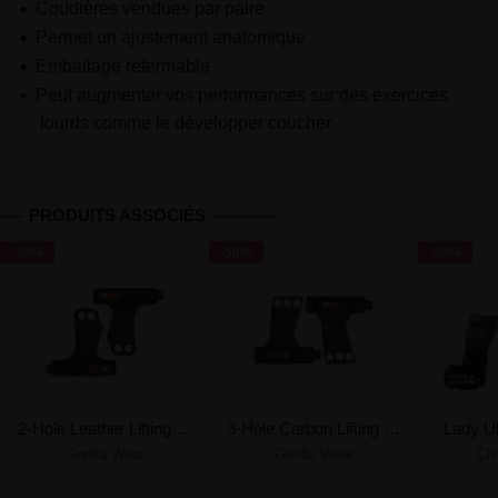
Coudières vendues par paire
Permet un ajustement anatomique
Emballage refermable
Peut augmenter vos performances sur des exercices
lourds comme le développer coucher
PRODUITS ASSOCIÉS
-50%
-50%
-50%
2-Hole Leather Lifting Grips
3-Hole Carbon Lifting Grips
Lady Ul
Gorilla Wear
Gorilla Wear
Cl