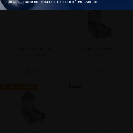
Épuisé
Bientôt disponible
pouvez consulter notre charte de confidentialité.
En savoir plus
Protein Xplode Bar
Snickers Protein
Olimp Sport Nutrition
Mars
62,50 €
39,99 €
Bientôt disponible
Épuisé