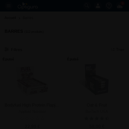
0
Accueil
Barres 
BARRES
(112 produits)
Filtres
Trier
Épuisé
Épuisé
Bodyfuel High Protein Flapjack
Oat & Fruit
Applied Nutrition
BioTech USA
22,99 €
58,00 €