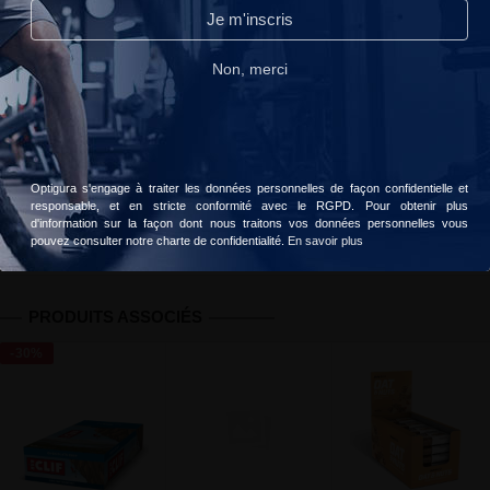
Continuer sans accepter
Je m'inscris
20 personnes ont acheté ce produit
Lire notre politique de confidentialité.
Non, merci
Livraison gratuite dès 49 € d'achats
Accepter
Choisir
Votre commande sera livrée le
lundi, 10 août
Optigura s'engage à traiter les données personnelles de façon confidentielle et
responsable, et en stricte conformité avec le RGPD. Pour obtenir plus
Informations
Avis client
Valeurs nutritionnelles
d'information sur la façon dont nous traitons vos données personnelles vous
pouvez consulter notre charte de confidentialité.
En savoir plus
PRODUITS ASSOCIÉS
-30%