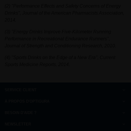
(2) "Performance Effects and Safety Concerns of Energy
Drinks", Journal of the American Pharmacists Association,
2014.
(3) "Energy Drinks Improve Five-Kilometer Running
Performance in Recreational Endurance Runners",
Journal of Strength and Conditioning Research, 2010.
(4) "Sports Drinks on the Edge of a New Era", Current
Sports Medicine Reports, 2014.
SERVICE CLIENT
Comment commander
À PROPOS D'OPTIGURA
FAQ
Charte de qualité
Paiement
BESOIN D'AIDE ?
Qui sommes-nous ?
Livraison
Nous répondons à vos questions
Ils parlent de nous
NEWSLETTER
Droit de rétractation
du Lundi au Vendredi de 10h à 13h et de 14h à 17h
Mentions légales