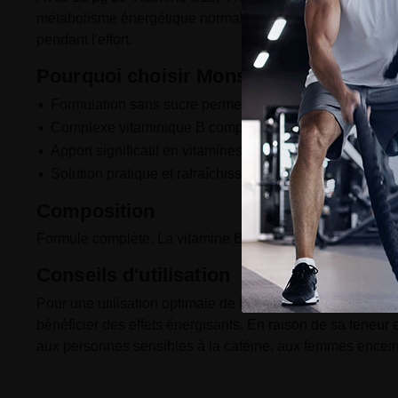
métabolisme énergétique normal. Sa formulation sans sucr
pendant l'effort.
Pourquoi choisir Monster Energy Zero
Formulation sans sucre permettant un contrôle optimal 
Complexe vitaminique B complet scientifiquement dosé
Apport significatif en vitamines B12, B6, Niacine et R
Solution pratique et rafraîchissante pour maintenir son 
Composition
Formule complète. La vitamine B12, ou cobalamine, est 
Conseils d'utilisation
Pour une utilisation optimale de Monster Energy Zero Suga
bénéficier des effets énergisants. En raison de sa teneur
aux personnes sensibles à la caféine, aux femmes encein