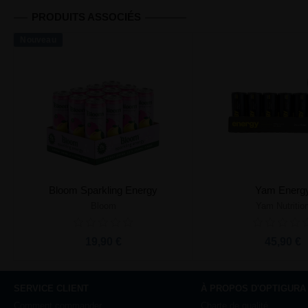
PRODUITS ASSOCIÉS
Nouveau
Bloom Sparkling Energy
Yam Energ
Bloom
Yam Nutritio
Ajouter au panier
Ajouter au pa
19,90 €
45,90 €
SERVICE CLIENT
À PROPOS D'OPTIGURA
Comment commander
Charte de qualité