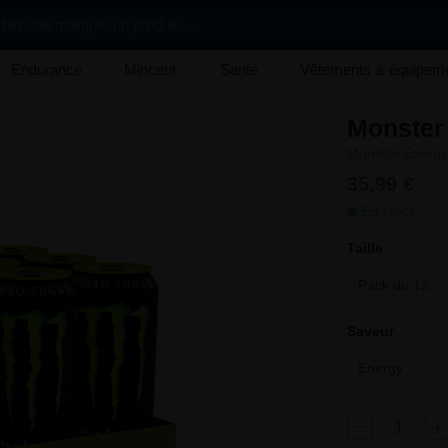
her une marque, un produit, ...
Endurance
Minceur
Santé
Vêtements & équipem
Monster
Monster Energy
35,99 €
En stock
Taille
Pack de 12
Saveur
Energy