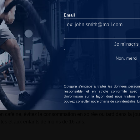
e pourrait permettre de gérer efficacement son apport caloriqu
Nous n'utilisons les cookies que lorsque nous pensons qu'ils
Email
peuvent réellement améliorer votre expérience.Ils servent à
 Sugar?
personnaliser le contenu et les publicités selon vos préférences.
Continuer sans accepter
des apports caloriques tout en maintenant un niveau d'énergie 
Je m'inscris
 contribuant au métabolisme énergétique normal
Lire notre politique de confidentialité.
iboflavine dépassant 250 % des VNR pour un soutien optimal
Non, merci
niveau d'énergie pendant l'effort sans compromettre ses objectifs
Accepter
Choisir
une vitamine hydrosoluble complexe contenant un atome de coba
Optigura s'engage à traiter les données personne
responsable, et en stricte conformité avec
d'information sur la façon dont nous traitons
pouvez consulter notre charte de confidentialité.
E
r, suivez les indications du fabricant. Il est recommandé de co
 en caféine, évitez la consommation en soirée ou tard dans la jo
tes et aux enfants de moins de 16 ans.