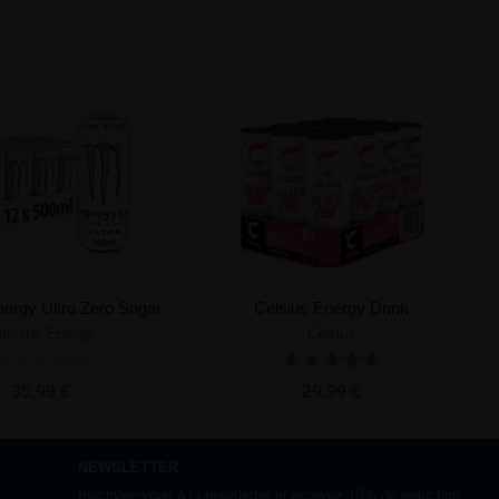
ergy Ultra Zero Sugar
Celsius Energy Drink
onster Energy
Celsius
Ajouter au panier
Ajouter au panier
35,99 €
29,99 €
NEWSLETTER
Inscrivez-vous à la newsletter et recevez 10% de réduction