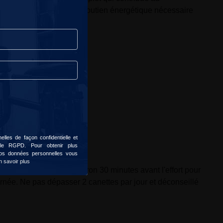
e tout en bénéficiant du soutien énergétique nécessaire
soutenu
 nutritionnels
lt.
lles de façon confidentielle et
 le RGPD. Pour obtenir plus
 vos données personnelles vous
n savoir plus
nsommer la boisson environ 30 minutes avant l'effort pour
urnée. Ne pas dépasser 2 canettes par jour et déconseillé