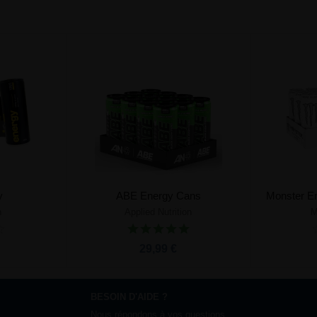
y
ABE Energy Cans
Monster En
n
Applied Nutrition
M
nier
Ajouter au panier
29,99 €
BESOIN D'AIDE ?
Nous répondons à vos questions