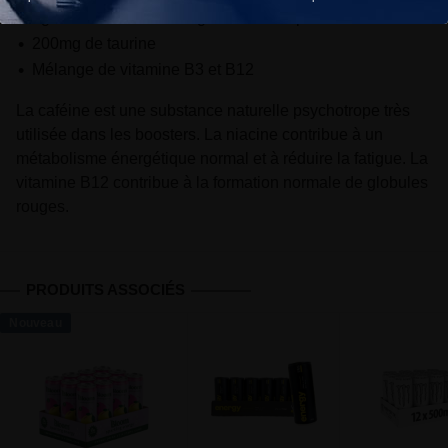
2g de Bêta-alanine et 2g de citrulline par dose
200mg de taurine
Mélange de vitamine B3 et B12
La caféine est une substance naturelle psychotrope très
utilisée dans les boosters. La niacine contribue à un
métabolisme énergétique normal et à réduire la fatigue. La
vitamine B12 contribue à la formation normale de globules
rouges.
PRODUITS ASSOCIÉS
Nouveau