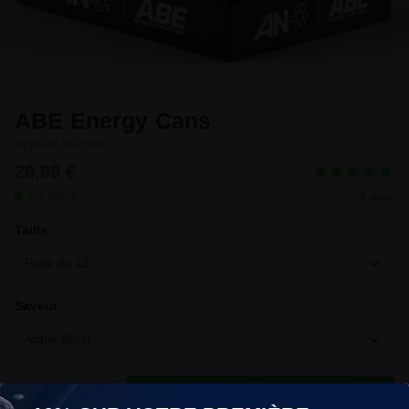
ABE Energy Cans
Applied Nutrition
29,99 €
En stock
7 avis
Taille
Pack de 12
Saveur
Apple Burst
Ajouter au panier