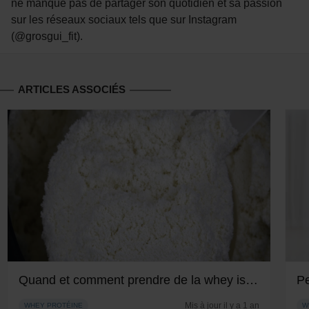
ne manque pas de partager son quotidien et sa passion
sur les réseaux sociaux tels que sur Instagram
(@grosgui_fit).
ARTICLES ASSOCIÉS
Quand et comment prendre de la whey isolate ?
Mis à jour il y a 1 an
WHEY PROTÉINE
W