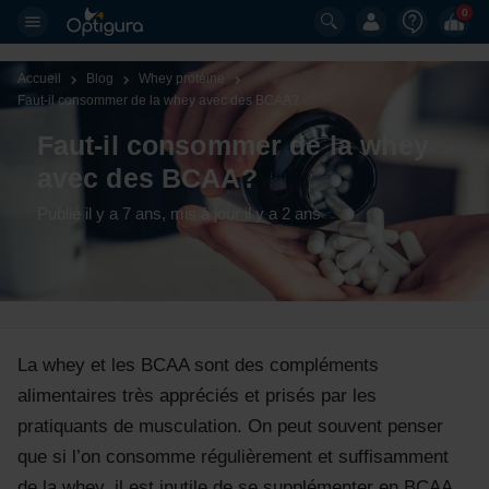
0
Accueil
Blog
Whey protéine
Faut-il consommer de la whey avec des BCAA? 
Faut-il consommer de la whey
avec des BCAA?
Publié il y a 7 ans
, mis à jour il y a 2 ans
La whey et les BCAA sont des compléments
alimentaires très appréciés et prisés par les
pratiquants de musculation. On peut souvent penser
que si l’on consomme régulièrement et suffisamment
de la whey, il est inutile de se supplémenter en BCAA