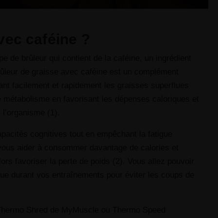
vec caféine ?
 de brûleur qui contient de la caféine, un ingrédient
 brûleur de graisse avec caféine est un complément
nant facilement et rapidement les graisses superflues
le métabolisme en favorisant les dépenses caloriques et
 l’organisme (1).
apacités cognitives tout en empêchant la fatigue
 vous aider à consommer davantage de calories et
ors favoriser la perte de poids (2). Vous allez pouvoir
 que durant vos entraînements pour éviter les coups de
My Thermo Shred de MyMuscle ou Thermo Speed