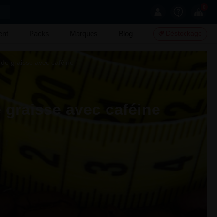
0
ent
Packs
Marques
Blog
Déstockage
 de graisse avec caféine
 graisse avec caféine