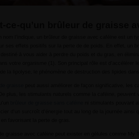
t-ce-qu’un brûleur de graisse a
om l’indique, un brûleur de graisse avec caféine est un type
r ses effets positifs sur la perte de de poids. En effet, un
 destiné à vous aider à perdre du poids et du gras, en élimi
ns votre organisme (1). Son principal rôle est d’accélérer 
n de la lipolyse, le phénomène de destruction des lipides dans
 de graisse
peut aussi améliorer de façon significative, les c
De plus, les stimulants naturels comme la caféine, peuvent
qu’un
brûleur de graisse sans caféine
ni stimulants pouvant al
cier d’un surcroît d’énergie tout au long de la journée ainsi
t en favorisant la perte de gras.
 de graisse avec caféine peut exister en gélules comme 