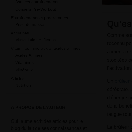
Astuces entraînements
Conseils Pré-Workout
Entraînements et programmes
Qu’es
Prise de masse
Actualités
Comme son n
Musculation et fitness
reconnu pou
Vitamines minéraux et acides aminés
alimentaire
Acides Aminés
stockées da
Vitamines
l’activatio
Minéraux
Articles
Un
brûleur
Nutrition
cérébrale. 
d’énergie 
donc bénéfi
À PROPOS DE L'AUTEUR
fatigue tou
Guillaume écrit des articles pour le
Le brûleur
blog du fait de ses connaissances et