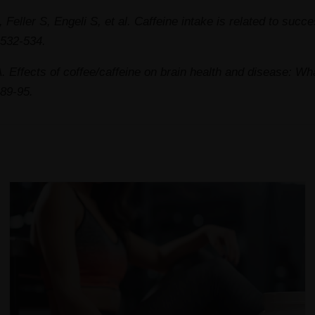
, Feller S, Engeli S, et al. Caffeine intake is related to suc
:532‐534.
A. Effects of coffee/caffeine on brain health and disease: Wha
:89‐95.