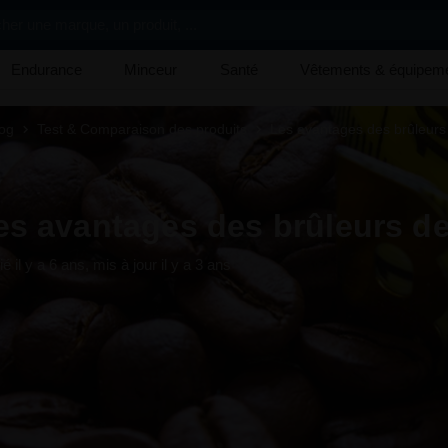
her une marque, un produit, ...
Endurance
Minceur
Santé
Vêtements & équipem
og
Test & Comparaison des produits
Les avantages des brûleurs
es avantages des brûleurs de
ié il y a 6 ans
, mis à jour il y a 3 ans