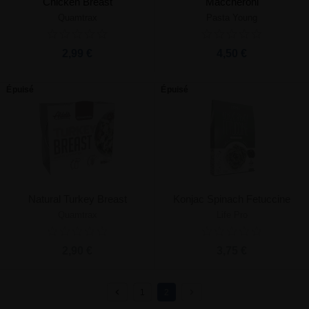
Chicken Breast
Maccheroni
Quamtrax
Pasta Young
2,99 €
4,50 €
Épuisé
Épuisé
Natural Turkey Breast
Konjac Spinach Fetuccine
Quamtrax
Life Pro
2,90 €
3,75 €
1
2