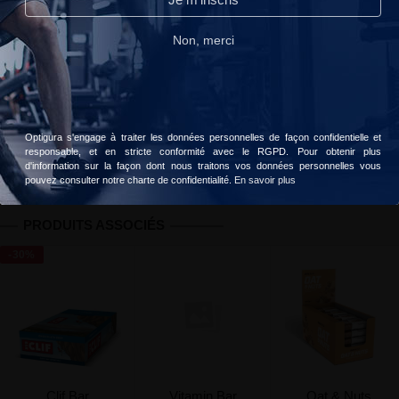
Lire notre politique de confidentialité.
Non, merci
Livraison gratuite dès 49 € d'achats
Votre commande sera livrée le
lundi, 10 août
Accepter
Choisir
Optigura s'engage à traiter les données personnelles de façon confidentielle et
Informations
Avis client
Valeurs nutritionnelles
responsable, et en stricte conformité avec le RGPD. Pour obtenir plus
d'information sur la façon dont nous traitons vos données personnelles vous
pouvez consulter notre charte de confidentialité.
En savoir plus
PRODUITS ASSOCIÉS
-30%
Clif Bar
Vitamin Bar
Oat & Nuts