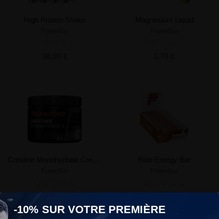
High Protein Shake
Magnesium Liquid
PowerBar
PowerBar
38,90 €
1,70 €
Creatine Monohydrate Creapure
Ride Energy Bar
PowerBar
PowerBar
26,99 €
2,30 €
À partir de
-10% SUR VOTRE PREMIÈRE