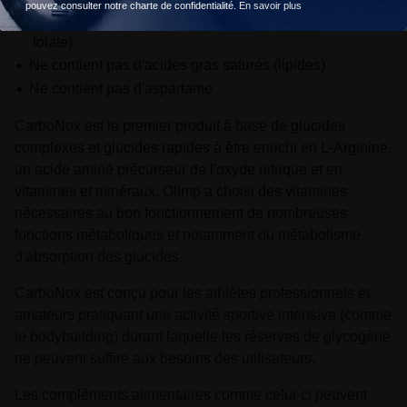
pouvez consulter notre charte de confidentialité.
En savoir plus
(cholécalciférol), B7 (biotine) et B9 (acide folique /
folate)
Ne contient pas d'acides gras saturés (lipides)
Ne contient pas d'aspartame
CarboNox est le premier produit à base de glucides
complexes et glucides rapides à être enrichi en L-Arginine,
un acide aminé précurseur de l'oxyde nitrique et en
vitamines et minéraux. Olimp a choisi des vitamines
nécessaires au bon fonctionnement de nombreuses
fonctions métaboliques et notamment du métabolisme
d'absorption des glucides.
CarboNox est conçu pour les athlètes professionnels et
amateurs pratiquant une activité sportive intensive (comme
le bodybuilding) durant laquelle les réserves de glycogène
ne peuvent suffire aux besoins des utilisateurs.
Les compléments alimentaires comme celui-ci peuvent