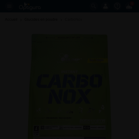
0
Accueil
Glucides en poudre
CarboNox 