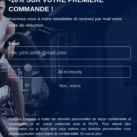
COMMANDE !
Punch Power Shot
Décontractant Musculaire Libération Flash
Inscrivez-vous à notre newsletter et recevez par mail votre
Punch Power
Punch Power
code de réduction
COOKIES
2,90 €
11,90 €
Email
Nous n'utilisons les cookies que lorsque nous pensons qu'ils
peuvent réellement améliorer votre expérience.Ils servent à
personnaliser le contenu et les publicités selon vos préférences.
Continuer sans accepter
Je m'inscris
Lire notre politique de confidentialité.
Non, merci
Accepter
Choisir
Boost Gel
Articulations Collagène Marin
Punch Power
Punch Power
Optigura s'engage à traiter les données personnelles de façon confidentielle et
2,50 €
29,90 €
responsable, et en stricte conformité avec le RGPD. Pour obtenir plus
d'information sur la façon dont nous traitons vos données personnelles vous
pouvez consulter notre charte de confidentialité.
En savoir plus