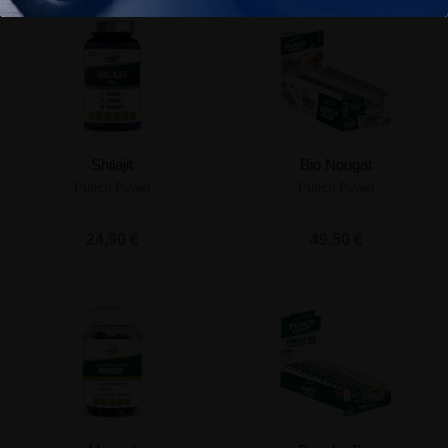
Shilajit
Bio Nougat
Punch Power
Punch Power
24,90 €
49,50 €