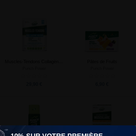
Muscles-Tendons Collagène Marin
Pâtes de Fruits
Punch Power
Punch Power
29,90 €
6,90 €
-10% SUR VOTRE PREMIÈRE