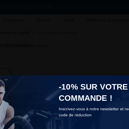
her une marque, un produit, ...
Endurance
Minceur
Santé
Vêtements & équipem
soires du sportif
Sacs repas isothermes
S ISOTHERMES
(1 produit)
-10% SUR VOTRE
COMMANDE !
Inscrivez-vous à notre newsletter et r
code de réduction
COOKIES
Cooler Bag