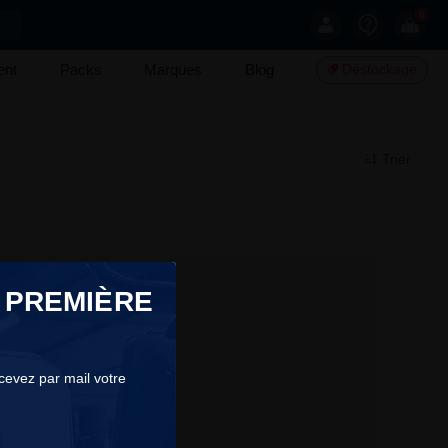
0
ent
Packs
Marques
Blog
Déstockage
Trier
 PREMIÈRE
ecevez par mail votre