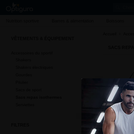
Cherc
Nutrition sportive
Barres & alimentation
Boissons
Accueil
Acces
VÊTEMENTS & ÉQUIPEMENT
SACS REPA
Accessoires du sportif
Shakers
Shakers électriques
Gourdes
Pilulier
Sacs de sport
Sacs repas isothermes
Serviettes
FILTRES
C4 