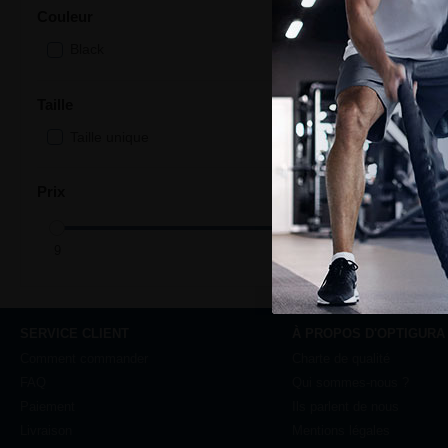
Couleur
Black
Ajou
Taille
Taille unique
Prix
SERVICE CLIENT
À PROPOS D'OPTIGURA
Comment commander
Charte de qualité
FAQ
Qui sommes-nous ?
Paiement
Ils parlent de nous
Livraison
Mentions légales