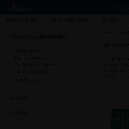
Cherc
Nutrition sportive
Barres & alimentation
Boissons
Accueil
Snack
BARRES & ALIMENTATION
CHIPS PRO
Snacks protéinés
Cookies protéinés
Les
chips pr
Gaufrettes protéinées
en pleine exp
aujourd’hui p
Chips protéinées
En savoir plu
Snacks sucrés
FILTRES
Marque
Voir plus