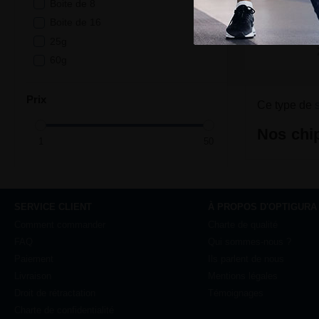
Boite de 8
Al
Boite de 16
25g
Pr
60g
Prix
Ce type de
Nos chi
SERVICE CLIENT
À PROPOS D'OPTIGURA
Comment commander
Charte de qualité
FAQ
Qui sommes-nous ?
Paiement
Ils parlent de nous
Livraison
Mentions légales
Droit de rétractation
Témoignages
Charte de confidentialité