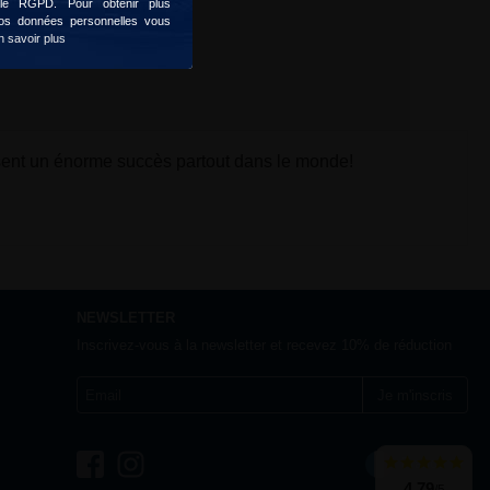
 le RGPD. Pour obtenir plus
 vos données personnelles vous
n savoir plus
ssent un énorme succès partout dans le monde!
NEWSLETTER
Inscrivez-vous à la newsletter et recevez 10% de réduction
Je m'inscris
France
4,79