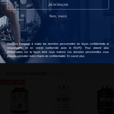
Continuer sans accepter
Je m'inscris
44 personnes ont acheté ce produit
Lire notre politique de confidentialité.
Non, merci
Livraison gratuite dès 49 € d'achats
Accepter
Choisir
Votre commande sera livrée le
vendredi, 7 août
Optigura s'engage à traiter les données personnelles de façon confidentielle et
responsable, et en stricte conformité avec le RGPD. Pour obtenir plus
Informations
Avis client
Valeurs nutritionnelles
d'information sur la façon dont nous traitons vos données personnelles vous
pouvez consulter notre charte de confidentialité.
En savoir plus
PRODUITS ASSOCIÉS
Jusqu'à -48%