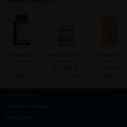
PRODUITS ASSOCIÉS
Vitamin D3
Vitamin D3 2000 UI
Vitamine D3
Applied Nutrition
BioTech USA
MyProtein
15,99 €
14,90 €
19,99 €
À partir de
SERVICE CLIENT
Comment commander
À PROPOS D'OPTIGURA
FAQ
Charte de qualité
Paiement
BESOIN D'AIDE ?
Qui sommes-nous ?
Livraison
Nous répondons à vos questions