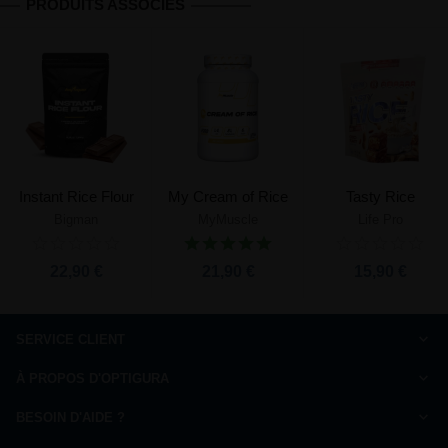
PRODUITS ASSOCIÉS
Instant Rice Flour
My Cream of Rice
Tasty Rice
Bigman
MyMuscle
Life Pro
22,90 €
21,90 €
15,90 €
SERVICE CLIENT
Comment commander
À PROPOS D'OPTIGURA
FAQ
Charte de qualité
Paiement
BESOIN D'AIDE ?
Qui sommes-nous ?
Livraison
Nous répondons à vos questions