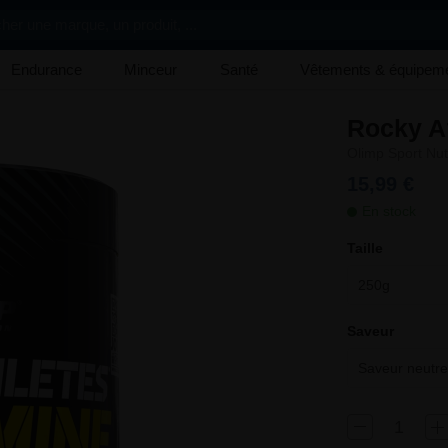
her une marque, un produit, ...
Endurance
Minceur
Santé
Vêtements & équipem
Rocky A
Olimp Sport Nutr
15,99 €
En stock
Taille
250g
Saveur
Saveur neutre