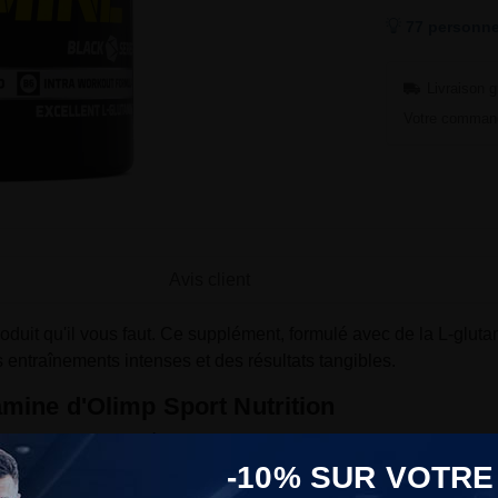
77 personne
Livraison g
Votre command
Avis client
oduit qu'il vous faut. Ce supplément, formulé avec de la L-glutam
entraînements intenses et des résultats tangibles.
mine d'Olimp Sport Nutrition
ngue par ses caractéristiques techniques uniques, conçues pour o
té, garantissant une absorption optimale et des résultats tangib
-10% SUR VOTRE