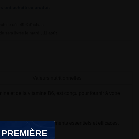
s ont acheté ce produit
ratuite dès 49 € d'achats
e sera livrée le
mardi, 11 août
Valeurs nutritionnelles
ine et de la vitamine B6, est conçu pour fournir à votre
ffrir une source de nutriments essentiels et efficaces.
les.
 PREMIÈRE