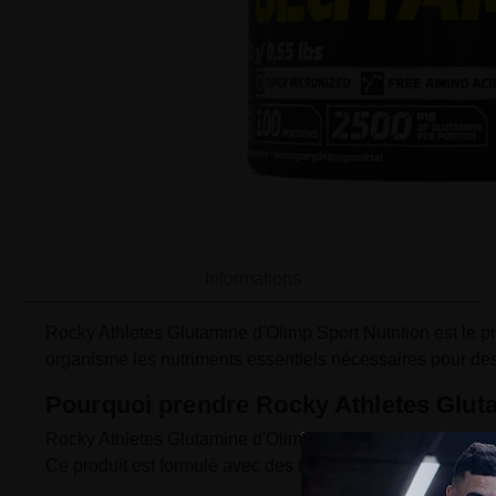
Informations
Rocky Athletes Glutamine d'Olimp Sport Nutrition est le pr
organisme les nutriments essentiels nécessaires pour des 
Pourquoi prendre Rocky Athletes Gluta
Rocky Athletes Glutamine d'Olimp Sport Nutrition se disti
Ce produit est formulé avec des ingrédients de haute quali