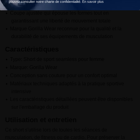
pouvez consulter notre charte de confidentialité.
En savoir plus
la transpiration lors des entraînements intensifs
Coupe ajustée qui épouse les formes tout en
garantissant une liberté de mouvement totale
Marque Gorilla Wear reconnue pour la qualité et la
durabilité de ses équipements de musculation
Caractéristiques
Type: Short de sport seamless pour femme
Marque: Gorilla Wear
Conception sans couture pour un confort optimal
Matériaux techniques adaptés à la pratique sportive
intensive
Les caractéristiques détaillées peuvent être disponibles
sur l'emballage du produit
Utilisation et entretien
Ce short s'utilise lors de toutes les séances de
musculation, de fitness ou de cardio. Pour préserver la