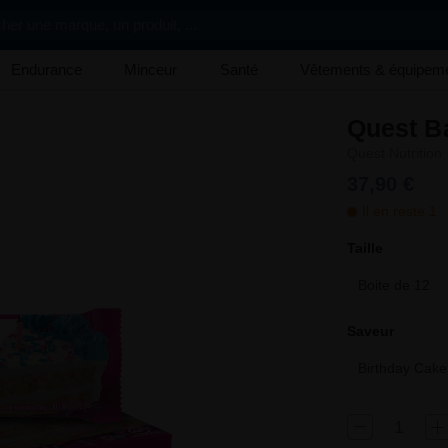
her une marque, un produit, ...
Endurance
Minceur
Santé
Vêtements & équipem
Quest B
Quest Nutrition
37,90 €
Il en reste 1
Taille
Boite de 12
Saveur
Birthday Cake