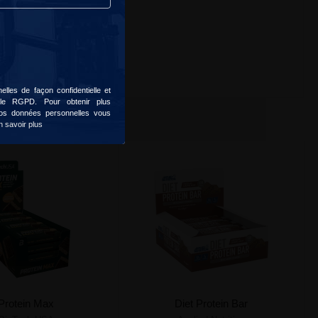
lles de façon confidentielle et
 le RGPD. Pour obtenir plus
 vos données personnelles vous
n savoir plus
Protein Max
Diet Protein Bar