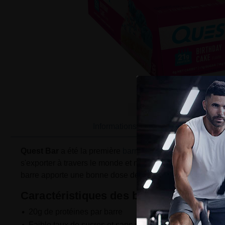
Informations
Quest Bar
a été la première
barre protéinée
"low carb" mi
s'exporter à travers le monde et notamment en Europe. Bie
barre apporte une bonne dose de protéines et ne contient
Caractéristiques des barres protéinée
20g de protéines par barre
Faible taux de sucres et sans sucre ajouté