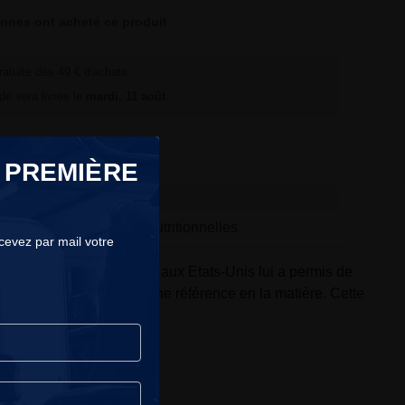
nnes ont acheté ce produit
ratuite dès 49 € d'achats
e sera livrée le
mardi, 11 août
 PREMIÈRE
Valeurs nutritionnelles
ecevez par mail votre
ion. Son succès immédiat aux Etats-Unis lui a permis de
s barres Quest restent une référence en la matière. Cette