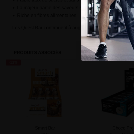
La majeur partie des saveurs sont Gluten Free
Riche en fibres alimentaires
Les Quest Bar contribuent à augmenter et maintenir votre 
PRODUITS ASSOCIÉS
-12%
Smart Bar
Choco Pro