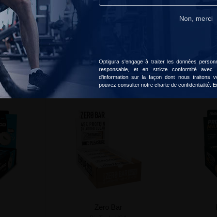
Non, merci
Accepter
Choisir
masse musculaire car elles sont riches en protéines.
Optigura s'engage à traiter les données personne
responsable, et en stricte conformité avec
d'information sur la façon dont nous traitons
pouvez consulter notre charte de confidentialité.
E
Zero Bar