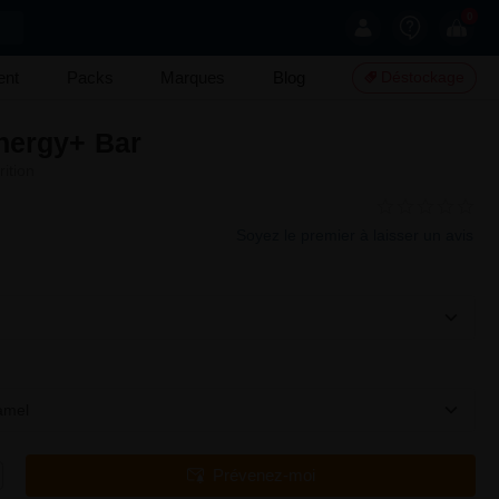
0
ent
Packs
Marques
Blog
Déstockage
nergy+ Bar
ition
Soyez le premier à laisser un avis
amel
Prévenez-moi