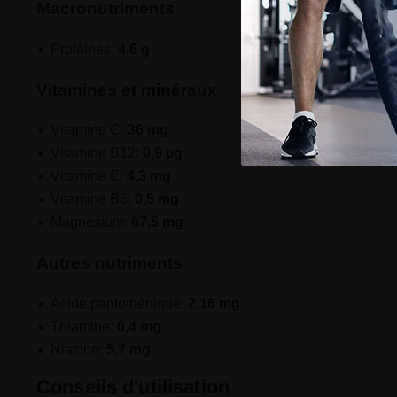
Macronutriments
Protéines:
4,6 g
Vitamines et minéraux
Vitamine C:
36 mg
Vitamine B12:
0,9 µg
Vitamine E:
4,3 mg
Vitamine B6:
0,5 mg
Magnésium:
67,5 mg
Autres nutriments
Acide pantothénique:
2,16 mg
Thiamine:
0,4 mg
Niacine:
5,7 mg
Conseils d'utilisation