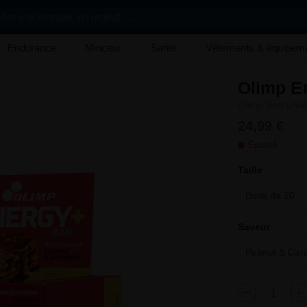
her une marque, un produit, ...
Endurance
Minceur
Santé
Vêtements & équipem
Olimp E
Olimp Sport Nutr
24,99 €
Épuisé
Taille
Boite de 20
Saveur
Peanut & Car