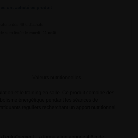
es ont acheté ce produit
ratuite dès 49 € d'achats
e sera livrée le
mardi, 11 août
Valeurs nutritionnelles
ation et le training en salle. Ce produit combine des
tabolisme énergétique pendant les séances de
atiquants réguliers recherchant un apport nutritionnel
 l'entraînement. La formulation apporte 4,6 g de