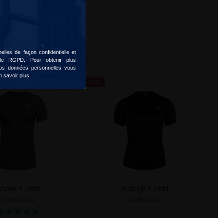
lles de façon confidentielle et
 le RGPD. Pour obtenir plus
 vos données personnelles vous
n savoir plus
-70%
spen T-Shirt
Raleigh T-Shirt
Gorilla Wear
Gorilla Wear