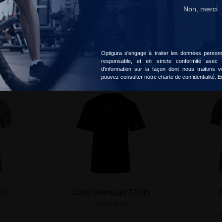
Non, merci
Accepter
Choisir
Optigura s'engage à traiter les données personne
responsable, et en stricte conformité avec
d'information sur la façon dont nous traitons
pouvez consulter notre charte de confidentialité.
E
-70%
-70%
rt
Bixby Oversized T-Shirt
A
Gorilla Wear