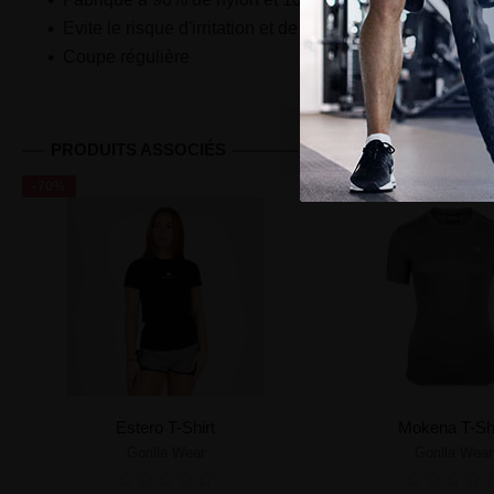
Evite le risque d'irritation et de friction
Coupe régulière
PRODUITS ASSOCIÉS
-70%
-70%
Estero T-Shirt
Mokena T-Shi
Gorilla Wear
Gorilla Wear