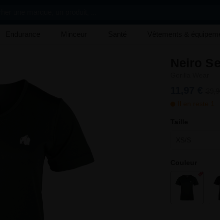
her une marque, un produit, ...
Endurance
Minceur
Santé
Vêtements & équipem
Neiro Se
Gorilla Wear
11,97 €
39,9
Il en reste 1
Taille
XS/S
Couleur