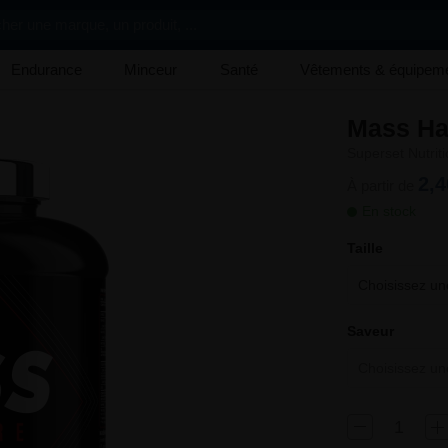
her une marque, un produit, ...
Endurance
Minceur
Santé
Vêtements & équipem
Mass Ha
Superset Nutriti
2,4
À partir de
En stock
Taille
Choisissez une
Saveur
Choisissez une