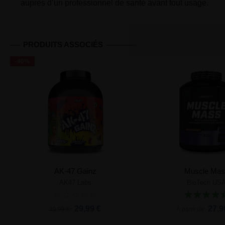
auprès d’un professionnel de santé avant tout usage.
PRODUITS ASSOCIÉS
-40%
AK-47 Gainz
Muscle Mas
AK47 Labs
BioTech US
Ajouter au panier
Ajouter au pa
29,99 €
27,9
49,99 €
À partir de