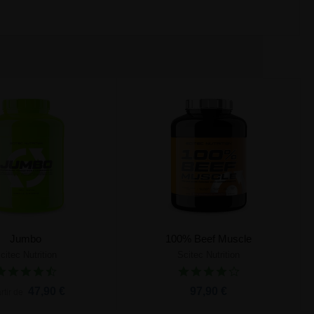
Jumbo
100% Beef Muscle
citec Nutrition
Scitec Nutrition
Ajouter au panier
Ajouter au panier
47,90 €
97,90 €
rtir de