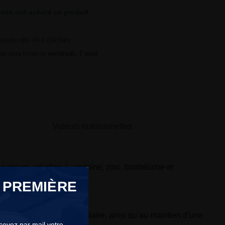
nes ont acheté ce produit
ratuite dès 49 € d'achats
e sera livrée le
vendredi, 7 août
Valeurs nutritionnelles
alcium, créatine, L-arginine, zinc, bromélaïne et
itionnelles détaillées.
 PREMIÈRE
intien de la masse musculaire, ainsi qu’au maintien d’une
ecevez par mail votre