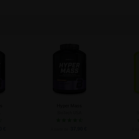
s
Hyper Mass
A
BioTech USA
S
nier
Ajouter au panier
0 €
37,90 €
À partir de
À pa