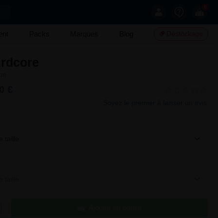
0
ent
Packs
Marques
Blog
Déstockage
rdcore
on
0 €
Soyez le premier à laisser un avis
 taille
 taille
Ajouter au panier