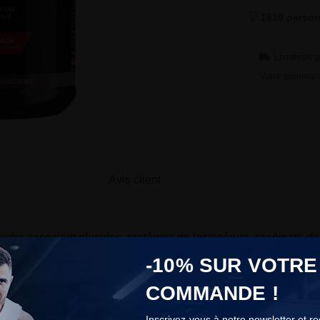
1610 person
Livraison g
Votre command
Avis client
udre associant glucides, protéines de lactosérum, caséinate de c
acilement une ration nutritionnelle dense, avec des valeurs nutr
-10% SUR VOTRE
COMMANDE !
 protéines
. Les protéines contribuent à l’augmentation et au ma
Inscrivez-vous à notre newsletter et r