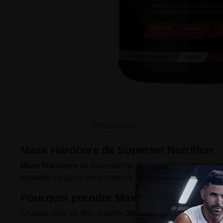
Informations
Mass Hardcore de Superset Nutrition
Mass Hardcore
de Superset Nutrition est un gainer en po
papaïne. Optigura vous propose ce produit pour compléter f
Pourquoi prendre Mass Hardcore ?
Chaque dose de 65g apporte
39g de glucides
et
20g de