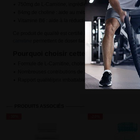
750mg de L-Carnitine, ingrédient très populaire de la se
84mg de choline : aide au métabolisme lipidique norma
Vitamine B6 : aide à la réduction de la fatigue et contrib
Ce produit de qualité est certifié Halal et ne contient pa
carnitine
permettent de doser facilement votre prise journa
Pourquoi choisir cette carnitine?
Formule de L-Carnitine, choline et vitamine B6 pour un
Nombreuses contributions de la choline et la vitamine B
Rapport qualité/prix imbattable pour la concentration d
PRODUITS ASSOCIÉS
-30%
-20%