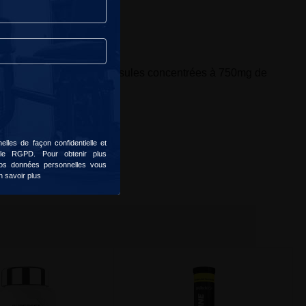
apport qualité/prix. Les capsules concentrées à 750mg de
lles de façon confidentielle et
 le RGPD. Pour obtenir plus
 vos données personnelles vous
n savoir plus