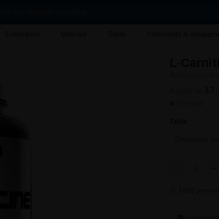
her une marque, un produit, ...
Endurance
Minceur
Santé
Vêtements & équipem
L-Carnit
Addict Sport Nut
17,
À partir de
En stock
Taille
Choisissez une
1920 person
Livraison g