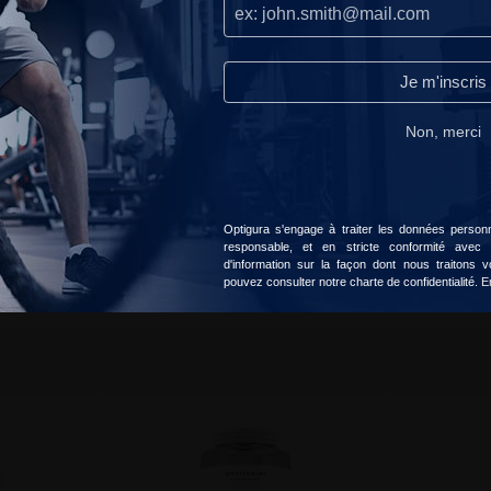
peuvent réellement améliorer votre expérience.Ils servent à
ction perte de poids.
personnaliser le contenu et les publicités selon vos préférences.
l et au maintien d’une fonction hépatique normale
Continuer sans accepter
ue à réguler l'activité hormonale.
Je m'inscris
Lire notre politique de confidentialité.
s de produits dopants selon la marque. C'est un produit au bon r
Non, merci
lière.
Accepter
Choisir
e action synergique
Optigura s'engage à traiter les données personne
responsable, et en stricte conformité avec
6 sur des fonctions de votre corps
d'information sur la façon dont nous traitons
e 750mg de carnitine
pouvez consulter notre charte de confidentialité.
E