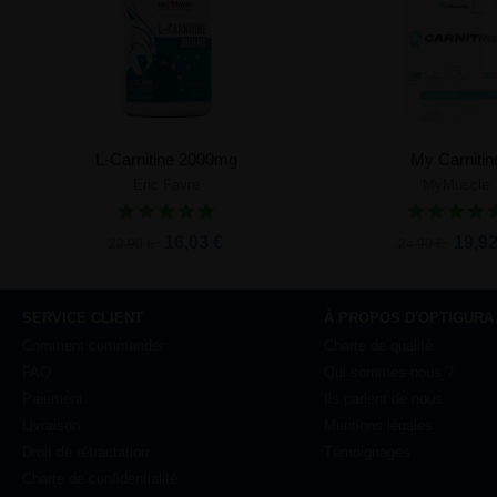
L-Carnitine 2000mg
My Carnitin
Eric Favre
MyMuscle
Ajouter au panier
Ajouter au pa
16,03 €
19,92
22,90 €
24,90 €
SERVICE CLIENT
À PROPOS D'OPTIGURA
Comment commander
Charte de qualité
FAQ
Qui sommes-nous ?
Paiement
Ils parlent de nous
Livraison
Mentions légales
Droit de rétractation
Témoignages
Charte de confidentialité