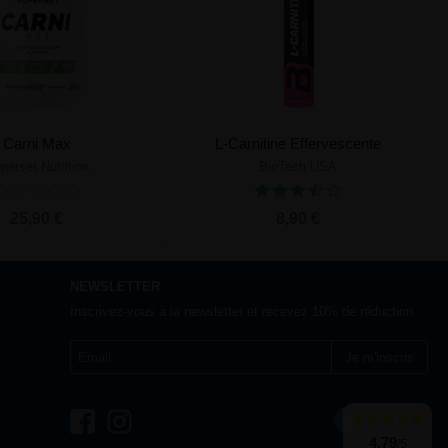
Carni Max
L-Carnitine Effervescente
perset Nutrition
BioTech USA
Ajouter au panier
Ajouter au panier
25,90 €
8,90 €
NEWSLETTER
Inscrivez-vous à la newsletter et recevez 10% de réduction
Je m'inscris
France
4,79
/5