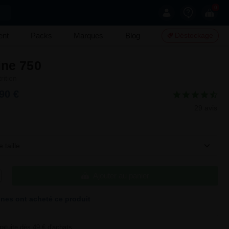
0
ent
Packs
Marques
Blog
Déstockage
ine 750
rition
90 €
29 avis
 taille
Ajouter au panier
nes ont acheté ce produit
ratuite dès 49 € d'achats