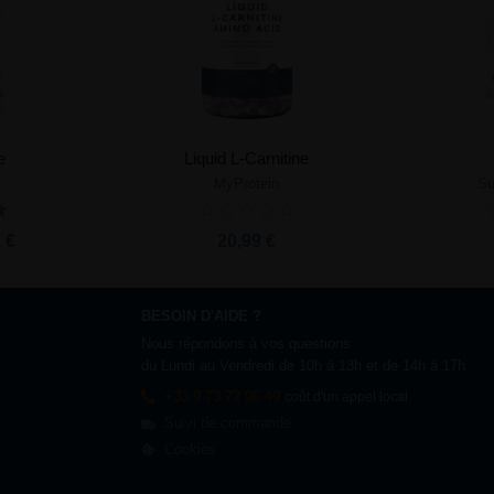
e
Liquid L-Carnitine
MyProtein
Su
nier
Ajouter au panier
 €
20,99 €
BESOIN D'AIDE ?
Nous répondons à vos questions
du Lundi au Vendredi de 10h à 13h et de 14h à 17h
+33 9 73 72 96 49
coût d'un appel local
Suivi de commande
Cookies