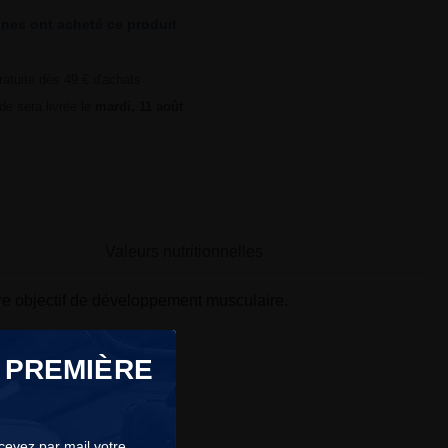
nes ont acheté ce produit
ratuite dès 49 € d'achats
e sera livrée le
mardi, 11 août
Valeurs nutritionnelles
re objectif de développement musculaire.
 PREMIÈRE
ecevez par mail votre