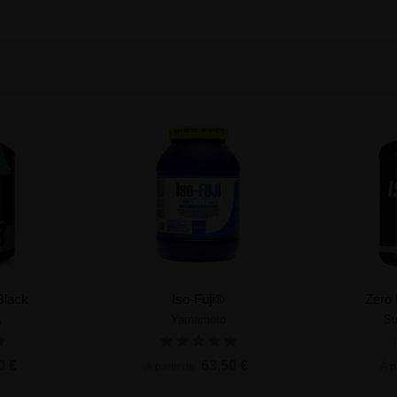
Black
Iso-Fuji®
Zero 
A
Yamamoto
Su
nier
Ajouter au panier
0 €
63,50 €
À partir de
À p