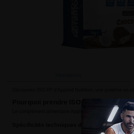
Informations
Découvrez ISO-XP d'Applied Nutrition, une protéine en po
Pourquoi prendre ISO-XP ?
Le complément alimentaire Applied Nutrition a des caractér
Spécificités techniques du produit Applied N