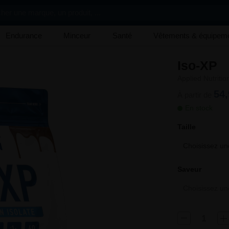
her une marque, un produit, ...
Endurance
Minceur
Santé
Vêtements & équipem
Iso-XP
Applied Nutritio
54,
À partir de
En stock
Taille
Choisissez une
Saveur
Choisissez une