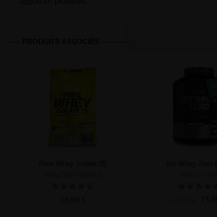
apport en protéines.
PRODUITS ASSOCIÉS
Pure Whey Isolate 95
Iso Whey Zero 
Olimp Sport Nutrition
BioTech US
Ajouter au panier
Ajouter au pa
59,99 €
73,9
À partir de