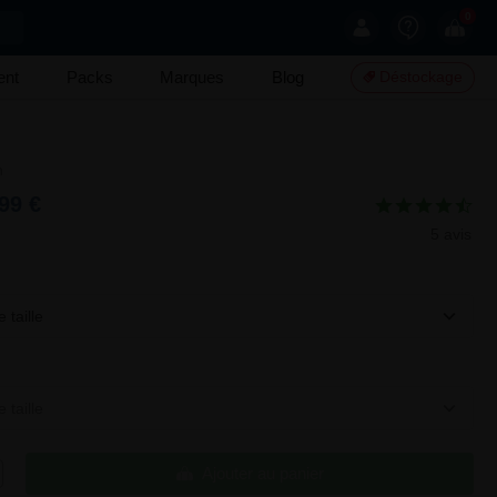
0
ent
Packs
Marques
Blog
Déstockage
n
99 €
5 avis
 taille
 taille
Ajouter au panier