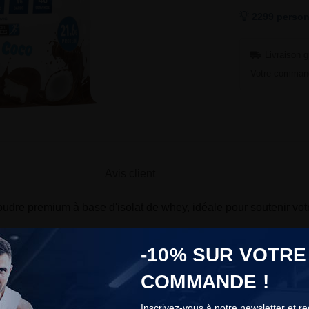
2299 person
Livraison g
Votre command
Avis client
udre premium à base d'isolat de whey, idéale pour soutenir vot
-10% SUR VOTRE
istiques techniques et est source de bienfaits pour les sportifs.
COMMANDE !
utrition
Inscrivez-vous à notre newsletter et r