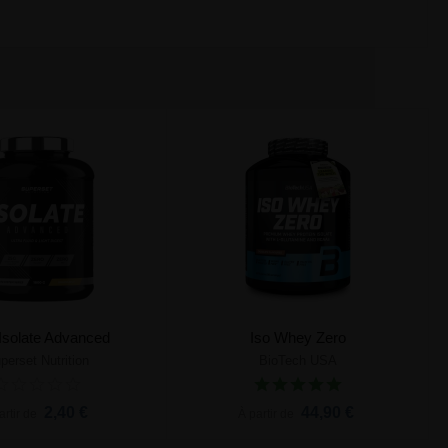
Isolate Advanced
Iso Whey Zero
perset Nutrition
BioTech USA
Ajouter au panier
Ajouter au panier
2,40 €
44,90 €
artir de
À partir de