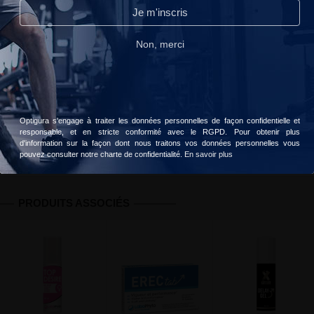
Continuer sans accepter
Je m'inscris
11 personnes ont acheté ce produit
Lire notre politique de confidentialité.
Non, merci
Livraison gratuite dès 49 € d'achats
Accepter
Choisir
Votre commande sera livrée le
lundi, 10 août
Optigura s'engage à traiter les données personnelles de façon confidentielle et
responsable, et en stricte conformité avec le RGPD. Pour obtenir plus
Informations
Avis client
Valeurs nutritionnelles
d'information sur la façon dont nous traitons vos données personnelles vous
pouvez consulter notre charte de confidentialité.
En savoir plus
PRODUITS ASSOCIÉS