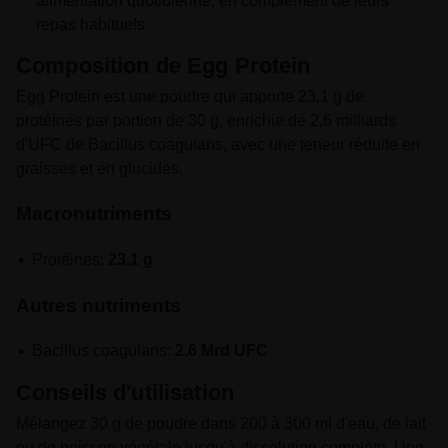
alimentation quotidienne, en complément de leurs
repas habituels
Composition de Egg Protein
Egg Protein est une poudre qui apporte 23,1 g de
protéines par portion de 30 g, enrichie de 2,6 milliards
d'UFC de Bacillus coagulans, avec une teneur réduite en
graisses et en glucides.
Macronutriments
Protéines:
23,1 g
Autres nutriments
Bacillus coagulans:
2.6 Mrd UFC
Conseils d'utilisation
Mélangez 30 g de poudre dans 200 à 300 ml d'eau, de lait
ou de boisson végétale jusqu'à dissolution complète. Une