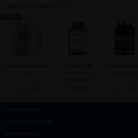
PRODUITS ASSOCIÉS
Nouveau
Creatine Monohydrate
Creatine 3000
Creatine Hardc
Bloom
Applied Nutrition
Superset Nutriti
21,95 €
19,99 €
2,40
À partir de
À partir de
SERVICE CLIENT
Comment commander
À PROPOS D'OPTIGURA
FAQ
Charte de qualité
Paiement
BESOIN D'AIDE ?
Qui sommes-nous ?