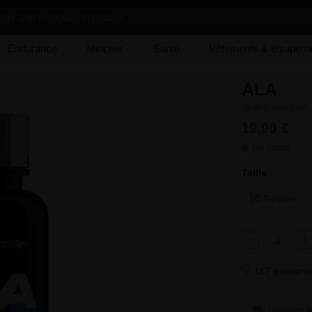
her une marque, un produit, ...
Endurance
Minceur
Santé
Vêtements & équipem
ALA
Scitec Nutrition
19,90 €
En stock
Taille
50 Gélules
117 personne
Livraison g