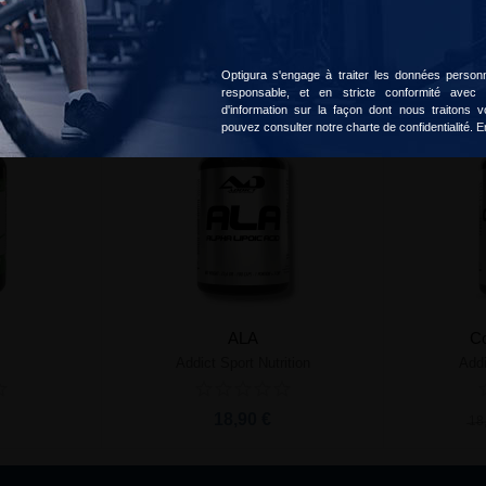
Optigura s'engage à traiter les données personne
responsable, et en stricte conformité avec
-30%
d'information sur la façon dont nous traitons
pouvez consulter notre charte de confidentialité.
E
ALA
C
Addict Sport Nutrition
Addi
nier
Ajouter au panier
18,90 €
18