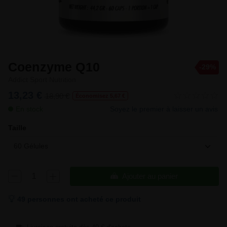
Coenzyme Q10
-29%
Addict Sport Nutrition
13,23 €
18,90 €
Économisez 5,67 €
En stock
Soyez le premier à laisser un avis
Taille
60 Gélules
Ajouter au panier
49 personnes ont acheté ce produit