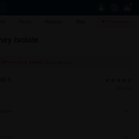
0
ent
Packs
Marques
Blog
Déstockage
ey Isolate
-15% en pack promo.
En savoir plus
90 €
208 avis
 taille
 taille