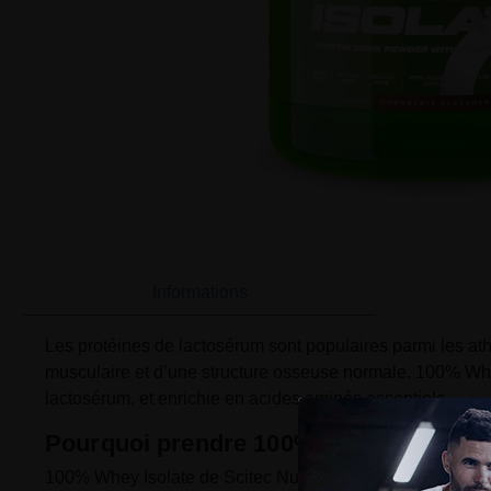
Informations
Les protéines de lactosérum sont populaires parmi les ath
musculaire et d’une structure osseuse normale. 100% Whey 
lactosérum, et enrichie en acides aminés essentiels.
Pourquoi prendre 100% Whey Isolate de
100% Whey Isolate de Scitec Nutrition est une source de pr