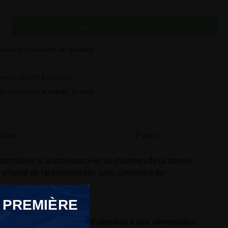
Ajouter au panier
nnes ont acheté ce produit
ratuite dès 49 € d'achats
e sera livrée le
mardi, 11 août
elles
Packs
contribuer à la croissance et au maintien de la masse
 d'isolat de lactosérum pur, sans concentré de
 PREMIÈRE
et les personnes qui font attention à leur alimentation.