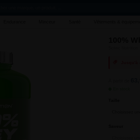
her une marque, un produit, ...
Endurance
Minceur
Santé
Vêtements & équipem
100% Wh
Scitec Nutrition
Jusqu'à 
63,
À partir de
En stock
Taille
Choisissez une
Saveur
Choisissez une