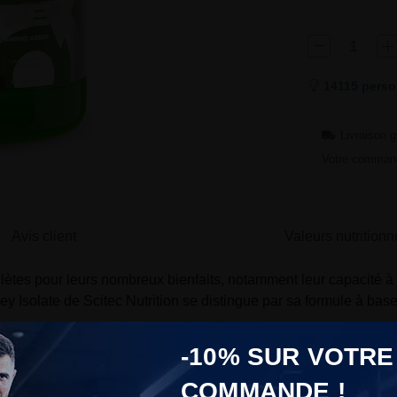
14115 perso
Livraison g
Votre command
Avis client
Valeurs nutritionn
lètes pour leurs nombreux bienfaits, notamment leur capacité à 
Isolate de Scitec Nutrition se distingue par sa formule à base
-10% SUR VOTRE
 Scitec Nutrition ?
COMMANDE !
otéines de haute qualité, spécialement conçue pour les sportifs 