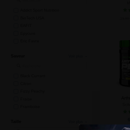
M
Addict Sport Nutrition
Ajou
BioTech USA
19,90
EAFIT
Epycure
Eric Favre
Greenwhey
Saveur
Voir plus
MyMuscle
Natura Force
Novoma
Black Currant
Nutraclear
Citron
Nutrend
Fizzy Peachy
Olimp Sport Nutrition
Arth
Fraise
Scitec Nutrition
Scit
Framboise
Superset Nutrition
Grapefruit
Yam Nutrition
Ajou
6
Taille
Voir plus
Holy Lolli
Zoomad Labs
Lemon Orange