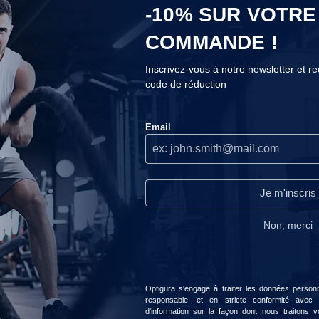
-10% SUR VOTRE
COMMANDE !
Inscrivez-vous à notre newsletter et r
code de réduction
COOKIES
Nous n'utilisons les cookies que lorsque nous pensons qu'ils
Email
peuvent réellement améliorer votre expérience.Ils servent à
personnaliser le contenu et les publicités selon vos préférences.
Continuer sans accepter
ex Xplode
Arthroblock Forte
port Nutrition
Olimp Sport Nutrition
Je m'inscris
Lire notre politique de confidentialité.
ter au panier
Ajouter au panier
0,49 €
13,99 €
Non, merci
Accepter
Choisir
Optigura s'engage à traiter les données personne
responsable, et en stricte conformité avec
d'information sur la façon dont nous traitons