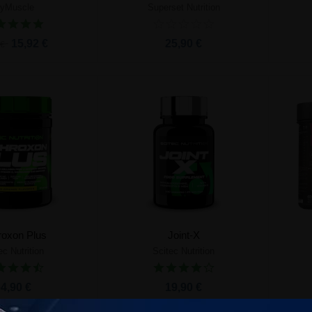
yMuscle
Superset Nutrition
ter au panier
Ajouter au panier
15,92 €
25,90 €
 €
roxon Plus
Joint-X
ec Nutrition
Scitec Nutrition
ter au panier
Ajouter au panier
4,90 €
19,90 €