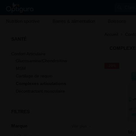
Cherc
Nutrition sportive
Barres & alimentation
Boissons
Accueil
Confor
SANTÉ
COMPLEXES
Confort Articulaire
Glucosamine/Chondroïtine
-20%
MSM
Cartilage de requin
Complexes articulations
Décontractant musculaire
FILTRES
Marque
Voir plus
My 