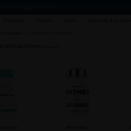
her une marque, un produit, ...
Endurance
Minceur
Santé
Vêtements & équipem
t Articulaire
Complexes articulations
 ARTICULATIONS
(19 produits)
Joint Max
Arthro Max