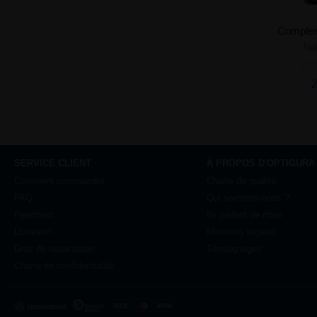
Complexe
Nat
Ajou
2
SERVICE CLIENT
À PROPOS D'OPTIGURA
Comment commander
Charte de qualité
FAQ
Qui sommes-nous ?
Paiement
Ils parlent de nous
Livraison
Mentions légales
Droit de rétractation
Témoignages
Charte de confidentialité