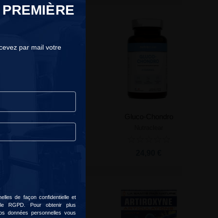
 PREMIÈRE
ecevez par mail votre
Flexit Drink
Gluco-Chondro
Nutrend
Nutraclear
Ajouter au panier
Ajouter au panier
19,90 €
24,90 €
lles de façon confidentielle et
 le RGPD. Pour obtenir plus
 vos données personnelles vous