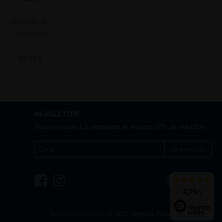
Naturabolic
Yam Nutrition
Prévenez-moi
39,90 €
NEWSLETTER
Inscrivez-vous à la newsletter et recevez 10% de réduction
Je m'inscris
France
4,79
/5
Termes et conditions
| © 2026 Optigura. Tous droits réservés.