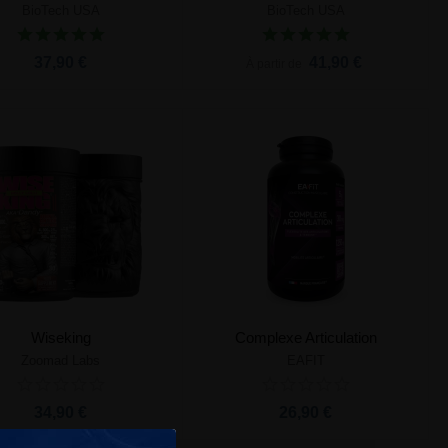
BioTech USA
BioTech USA
Ajouter au panier
Ajouter au panier
37,90 €
41,90 €
À partir de
Wiseking
Complexe Articulation
Zoomad Labs
EAFIT
Ajouter au panier
Ajouter au panier
34,90 €
26,90 €