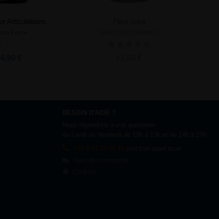
 Articulations
Flexi Joint
ura Force
Addict Sport Nutrition
ter au panier
Prévenez-moi
4,90 €
15,90 €
BESOIN D'AIDE ?
Nous répondons à vos questions
du Lundi au Vendredi de 10h à 13h et de 14h à 17h
+33 9 73 72 96 49
coût d'un appel local
Suivi de commande
Cookies