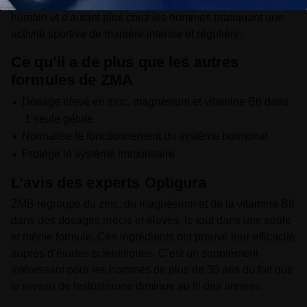
de nombreux facteurs qui sont importants chez l'être
humain et d'autant plus chez les hommes pratiquant une
activité sportive de manière intense et régulière.
Ce qu’il a de plus que les autres
formules de ZMA
Dosage élevé en zinc, magnésium et vitamine B6 dans
1 seule gélule
Normalise le fonctionnement du système hormonal
Protège le système immunitaire
L’avis des experts Optigura
ZMB regroupe du zinc, du magnésium et de la vitamine B6
dans des dosages précis et élevés, le tout dans une seule
et même formule. Ces ingrédients ont prouvé leur efficacité
auprès d’études scientifiques. C’est un supplément
intéressant pour les hommes de plus de 30 ans du fait que
le niveau de testostérone diminue au fil des années.