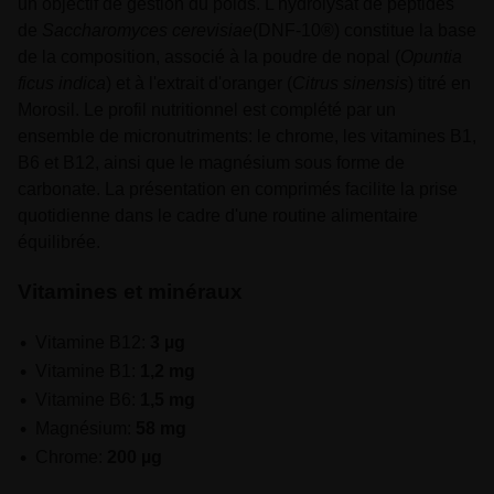
un objectif de gestion du poids. L'hydrolysat de peptides
de
Saccharomyces cerevisiae
(DNF-10®) constitue la base
de la composition, associé à la poudre de nopal (
Opuntia
ficus indica
) et à l'extrait d'oranger (
Citrus sinensis
) titré en
Morosil. Le profil nutritionnel est complété par un
ensemble de micronutriments: le chrome, les vitamines B1,
B6 et B12, ainsi que le magnésium sous forme de
carbonate. La présentation en comprimés facilite la prise
quotidienne dans le cadre d'une routine alimentaire
équilibrée.
Vitamines et minéraux
Vitamine B12:
3 µg
Vitamine B1:
1,2 mg
Vitamine B6:
1,5 mg
Magnésium:
58 mg
Chrome:
200 µg